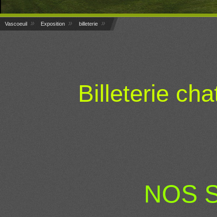
»
»
»
Vascoeuil
Exposition
billeterie
Billeterie ch
NOS 