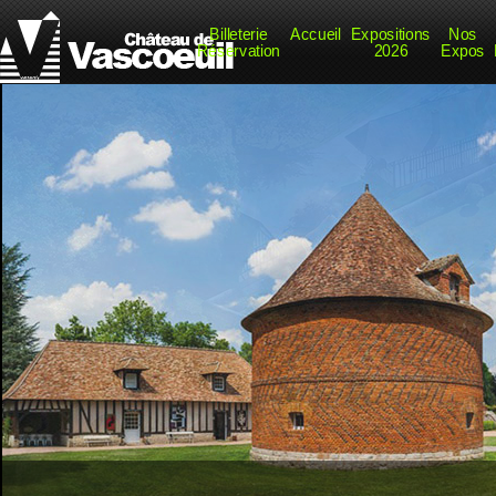
Billeterie
Accueil
Expositions
Nos
Réservation
2026
Expos