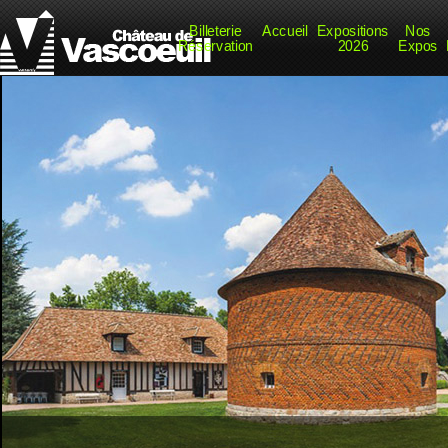
Billeterie
Accueil
Expositions
Nos
Réservation
2026
Expos