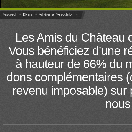
»
»
»
Vascoeuil
Divers
Adhérer à l'Association
Les Amis du Château de
Vous bénéficiez d’une ré
à hauteur de 66% du mo
dons complémentaires (d
revenu imposable) sur p
nous