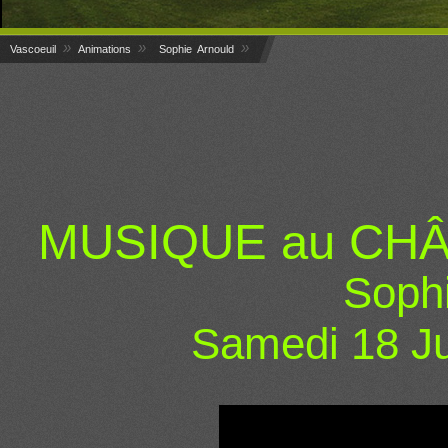
»
»
»
Vascoeuil
Animations
Sophie Arnould
MUSIQUE au CHÂ
Sophi
Samedi 18 Ju