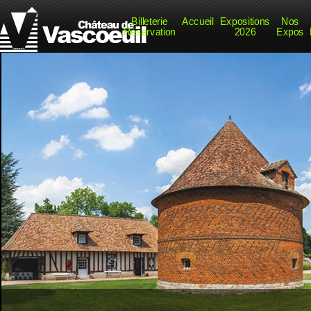
Billeterie
Accueil
Expositions
Nos
Réservation
2026
Expos