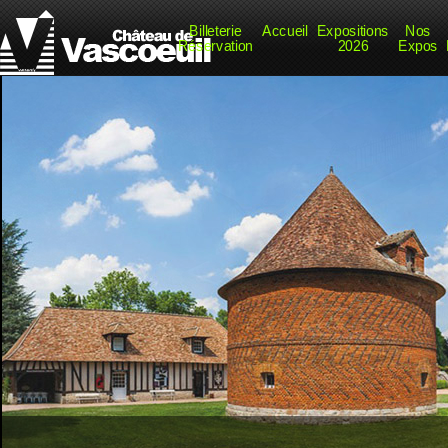
Billeterie
Accueil
Expositions
Nos
Réservation
2026
Expos