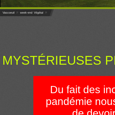
»
»
Vascoeuil
week-end Végétal
MYSTÉRIEUSES P
Du fait des inc
pandémie nou
de devoir